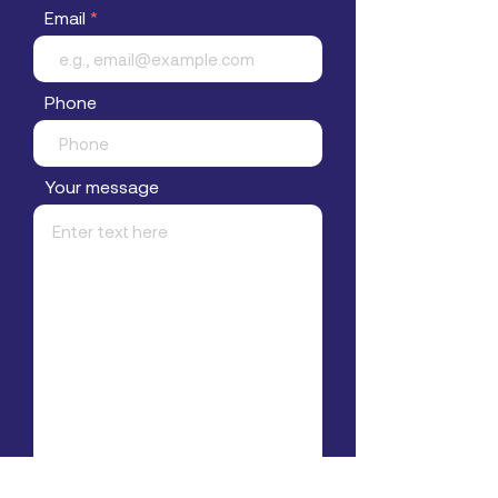
Email
Phone
Your message