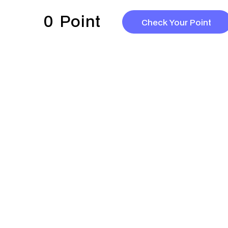
0
Point
Check Your Point
© THE COMPANY OF IMMIGRATION CONSULTING. All rights
reserved.